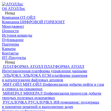
Об АТОЛЛис
Назад
Компания ОТ-ОЙЛ
Компания ЦИФРОВОЙ ГОРИЗОНТ
Менеджмент
Ценности
История команды
Публикации
Партнеры
Карьера
Контакты
ИТ-Продукты
Назад
ПЛАТФОРМА АТОЛЛ
ПЛАТФОРМА АТОЛЛ
Интеграционная платформа управления данными
ЭЛЬДОКА
ЭЛЬДОКА
ECM-платформа хранения
и каталогизации файловых архивов
МИТ-ОЙЛ
МИТ-ОЙЛ
Цифровизация добычи нефти и газа
и сервиса на скважинах
МИНЕРАЛ
МИНЕРАЛ
Цифровизация процессов добычи
твердых полезных ископаемых
РУСАЛОЧКА
РУСАЛОЧКА
ИИ-помощник: поддержка
в принятии решений и выполнении задач