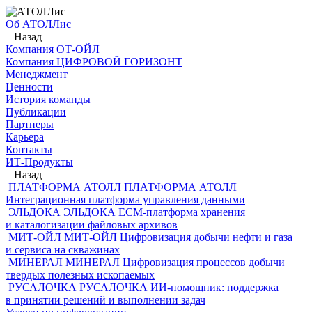
Об АТОЛЛис
Назад
Компания ОТ-ОЙЛ
Компания ЦИФРОВОЙ ГОРИЗОНТ
Менеджмент
Ценности
История команды
Публикации
Партнеры
Карьера
Контакты
ИТ-Продукты
Назад
ПЛАТФОРМА АТОЛЛ
ПЛАТФОРМА АТОЛЛ
Интеграционная платформа управления данными
ЭЛЬДОКА
ЭЛЬДОКА
ECM-платформа хранения
и каталогизации файловых архивов
МИТ-ОЙЛ
МИТ-ОЙЛ
Цифровизация добычи нефти и газа
и сервиса на скважинах
МИНЕРАЛ
МИНЕРАЛ
Цифровизация процессов добычи
твердых полезных ископаемых
РУСАЛОЧКА
РУСАЛОЧКА
ИИ-помощник: поддержка
в принятии решений и выполнении задач