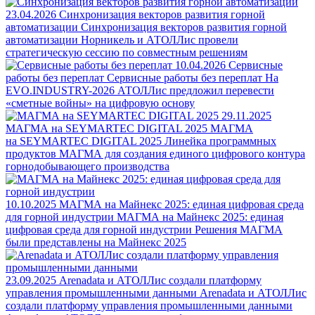
23.04.2026
Синхронизация векторов развития горной
автоматизации
Синхронизация векторов развития горной
автоматизации
Норникель и АТОЛЛис провели
стратегическую сессию по совместным решениям
10.04.2026
Сервисные
работы без переплат
Сервисные работы без переплат
На
EVO.INDUSTRY-2026 АТОЛЛис предложил перевести
«сметные войны» на цифровую основу
29.11.2025
МАГМА на SEYMARTEC DIGITAL 2025
МАГМА
на SEYMARTEC DIGITAL 2025
Линейка программных
продуктов МАГМА для создания единого цифрового контура
горнодобывающего производства
10.10.2025
МАГМА на Майнекс 2025: единая цифровая среда
для горной индустрии
МАГМА на Майнекс 2025: единая
цифровая среда для горной индустрии
Решения МАГМА
были представлены на Майнекс 2025
23.09.2025
Arenadata и АТОЛЛис создали платформу
управления промышленными данными
Arenadata и АТОЛЛис
создали платформу управления промышленными данными