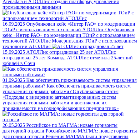
Arenadata и АТОЛЛис создали платформу управления
промышленными данными
16.09.2025
Опубликован кейс «Интер РАО» по модернизации
ТОиР с использованием технологий АТОЛЛис
Опубликован
кейс «Интер РАО» по модернизации ТОиР с использованием
технологий АТОЛЛис
Модернизация ТОиР с использованием
технологий АТОЛЛис
15.09.2025
АТОЛЛис отпраздновал 25 лет
АТОЛЛис
отпраздновал 25 лет
Команда АТОЛЛис отметила 25-летний
юбилей в Сочи
01.09.2025
Как обеспечить приживаемость систем управления
горными работами?
Как обеспечить приживаемость систем
управления горными работами?
Опубликована статья
«Подходы к внедрению автоматизированных систем
управления горными работами и достижение их
приживаемости на горнодобывающих предприятиях»
26.05.2025
Российское по МАГМА: новые горизонты
для горной отрасли
Российское по МАГМА: новые горизонты
для горной отрасли
Решения МАГМА были представлены