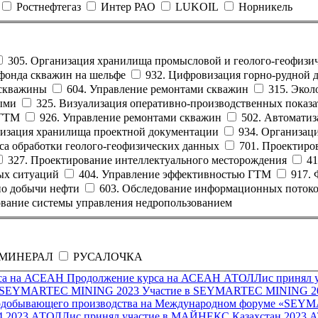
Ростнефтегаз
Интер РАО
LUKOIL
Норникель
305. Организация хранилища промысловой и геолого-геофиз
 фонда скважин на шельфе
932. Цифровизация горно-рудной 
 скважины
604. Управление ремонтами скважин
315. Эко
ными
325. Визуализация оперативно-производственных показ
 ГТМ
926. Управление ремонтами скважин
502. Автоматиз
низация хранилища проектной документации
934. Организац
са обработки геолого-геофизических данных
701. Проектир
327. Проектирование интеллектуального месторождения
41
ных ситуаций
404. Управление эффективностью ГТМ
917.
по добычи нефти
603. Обследование информационных поток
ование системы управления недропользованием
МИНЕРАЛ
РУСАЛОЧКА
са на АСЕАН
Продолжение курса на АСЕАН
АТОЛЛис принял уч
в SEYMARTEC MINING 2023
Участие в SEYMARTEC MINING 2
нодобывающего производства на Международном форуме «SEY
4.2023
АТОЛЛис принял участие в МАЙНЕКС Казахстан 2023
А