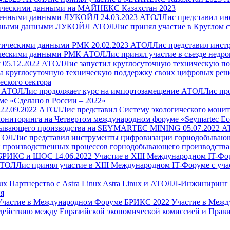
гическими данными на МАЙНЕКС Казахстан 2023
24.03.2023
АТОЛЛис представил ин
венными данными ЛУКОЙЛ
АТОЛЛис принял участие в Круглом ст
20.02.2023
АТОЛЛис представил инстр
ическими данными РМК
АТОЛЛис принял участие в съезде недр
05.12.2022
АТОЛЛис запустил круглосуточную техническую п
ла круглосуточную техническую поддержку своих цифровых р
еского сектора
2
АТОЛЛис продолжает курс на импортозамещение
АТОЛЛис про
е «Сделано в России – 2022»
22.09.2022
АТОЛЛис представил Систему экологического мони
ониторинга на Четвертом международном форуме «Seymartec Ec
05.07.2022
А
ОЛЛис представил инструменты цифровизации горнодобыва
 производственных процессов горнодобывающего производст
14.06.2022
Участие в XIII Международном IT-Ф
ТОЛЛис принял участие в XIII Международном IT-Форуме с у
ux
Партнерство с Astra Linux
Astra Linux и АТОЛЛ-Инжиниринг 
ия
Участие в Международном Форуме БРИКС 2022
Участие в Меж
одействию между Евразийской экономической комиссией и Прави