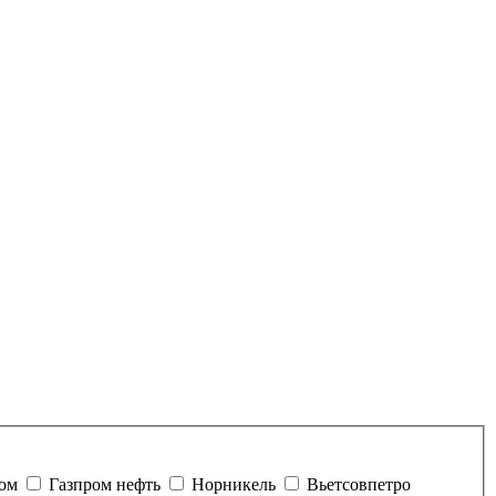
ром
Газпром нефть
Норникель
Вьетсовпетро