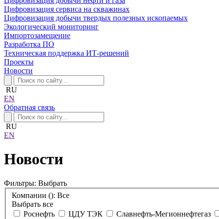
Цифровизация добычи нефти и газа
Цифровизация сервиса на скважинах
Цифровизация добычи твердых полезных ископаемых
Экологический мониторинг
Импортозамещение
Разработка ПО
Техническая поддержка ИТ-решений
Проекты
Новости
RU
EN
Обратная связь
RU
EN
Новости
Фильтры:
Выбрать
Компании (
):
Все
Выбрать все
Роснефть
ЦДУ ТЭК
Славнефть-Мегионнефтегаз