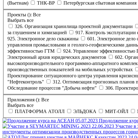
(Вьетнам)
ТНК-BP
Петербургская сбытовая компания
Проекты (
):
Все
Выбрать все
326. Организация хранилища проектной документации
за глушением и химизацией
917. Контроль эксплуатации
925. Электронное дело скважины
601. Электронное дело
управления промысловыми и геолого-геофизическими дан
эффективностью ГТМ
924. Управление эффективностью
Электронный архив юридических документов
602. Орга
высокопроизводительного программно-аппаратного комплек
производственных показателей на мобильных устройствах
Проектирование ситуационного центра управления кризис
"Нефтеконтроль"
312. Оптимизация прогнозных планов 
Обследование процессов "Добыча нефти"
306. Проектир
Приложения (
):
Все
Выбрать все
ПЛАТФОРМА АТОЛЛ
ЭЛЬДОКА
МИТ-ОЙЛ
05.07.2023
Продолжение кур
22.06.2023
Участие 
инструменты оптимизации производственных процессов гор
24.0