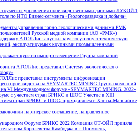
струменты управления производственными данными ЛУКОЙЛ
оле по ИТО Бизнес-сегмента «Геологоразведка и добыча»
ументы управления горно-геологическими данными РМК
опользователей Русской медной компании (АО «РМК»)
оддержку
АТОЛЛис запустил круглосуточную техническую
ешений, эксплуатируемых крупными промышленными
должает курс на импортозамещение
Группа компаний
торинга
АТОЛЛис представил Систему экологического
ology»
ТОЛЛис представил инструменты цифровизации
ющего производства на SEYMARTEC MINING
Группа компаний
ва на VI Международном форуме «SEYMARTEC MINING. 2022»
оруме с участием стран БРИКС и ШОС
Участие в XIII
частием стран БРИКС и ШОС, проходившем в Ханты-Мансийске
заключили партнерское соглашение, направленное
дународном Форуме БРИКС 2022
Компания ОТ-ОЙЛ приняла
тельством Королевства Камбоджа в г. Пномпень,