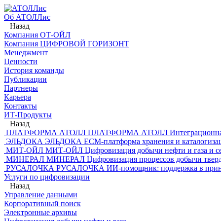
Об АТОЛЛис
Назад
Компания ОТ-ОЙЛ
Компания ЦИФРОВОЙ ГОРИЗОНТ
Менеджмент
Ценности
История команды
Публикации
Партнеры
Карьера
Контакты
ИТ-Продукты
Назад
ПЛАТФОРМА АТОЛЛ
ПЛАТФОРМА АТОЛЛ
Интеграционна
ЭЛЬДОКА
ЭЛЬДОКА
ECM-платформа хранения и каталогиза
МИТ-ОЙЛ
МИТ-ОЙЛ
Цифровизация добычи нефти и газа и с
МИНЕРАЛ
МИНЕРАЛ
Цифровизация процессов добычи твер
РУСАЛОЧКА
РУСАЛОЧКА
ИИ-помощник: поддержка в прин
Услуги по цифровизации
Назад
Управление данными
Корпоративный поиск
Электронные архивы