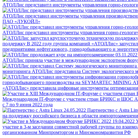
АТОЛЛис представитл инструменты управления горно-геоло
АТОЛЛис представил инструменты управления производст
ПАО «ЛУКОЙЛ»
АТОЛЛис представил инструменты управления горно-геолог
поддержку
В 2022 году группа компаний «АТОЛЛис» запусти
предприятиями нефтегазового, горнодобывающего и энергетич
03.11.202
АТОЛЛис приняла участие в международном экспортном форум
мониторинга
АТОЛЛис представила Систему экологического м
горнодобывающего производства на SEYMARTEC MINING
АТ
«АТОЛЛис» представила цифровые инструменты оптимизации
Международном IT-Форуме с участием стран БРИКС и ШОС
А
с 7 по 9 июня 2022 года
24.05.2022
Партнерство с Astra Lin
на поддержку российского бизнеса в области импортозамещен
19.04.2022
участие в 3-м заседании совместной рабочей группы по взаим
организованном Минпромторгом и Минэкономразвития РФ