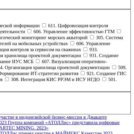
ической информации
611. Цифровизация контроля
деятельности
606. Управление эффективностью ГТМ
логический мониторинг морских акваторий
305. Система
ателей на мобильных устройствах
606. Управление
ация контроля за сервисом на сважинах
933.
ия хранилища проектной документации
931. Создание
ование ИУС МСБ
607. Визуализация оперативно-
4. Организация хранилища проектной документации
509.
 Формирование ИТ-стратегии развития
921. Создание ГИС
ов
308. Интеграция КИС РРЭМ и ИСУ НГДО
501.
астие в индонезийской бизнес-миссии в Джакарте
023
Группа компаний «АТОЛЛис» представила цифровые
MARTEC MINING. 2023»
ТОЛЛис принял участие в МАЙНЕКС Казахстан 2023